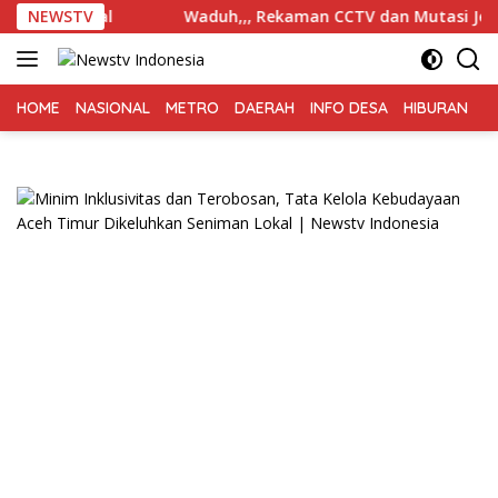
Langsung
atal
NEWSTV
Waduh,,, Rekaman CCTV dan Mutasi Jelas, Kasus P
ke
konten
HOME
NASIONAL
METRO
DAERAH
INFO DESA
HIBURAN
K